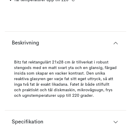
Tål temperaturer upp till 220° C
Beskrivning
Bitz fat rektangulärt 21x28 cm är tillverkat i robust
stengods med en matt svart yta och en glansig, färgad
insida som skapar en vacker kontrast. Den unika
reaktiva glasyren ger varje fat sitt eget uttryck, så att
inga två fat är exakt likadana. Fatet är både stilfullt
och praktiskt och tål diskmaskin, mikrovågsugn, frys
och ugnstemperaturer upp till 220 grader.
Specifikation