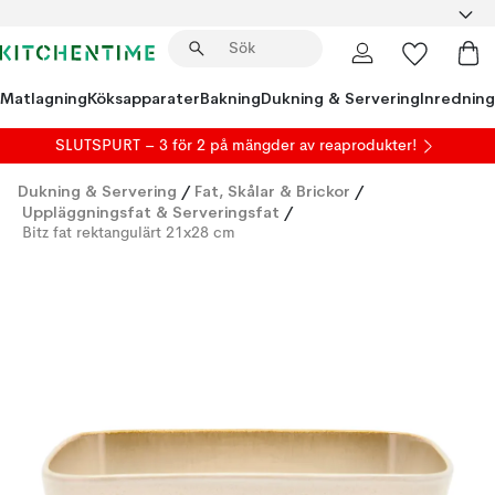
Matlagning
Köksapparater
Bakning
Dukning & Servering
Inredning
SLUTSPURT – 3 för 2 på mängder av reaprodukter!
Dukning & Servering
/
Fat, Skålar & Brickor
/
Uppläggningsfat & Serveringsfat
/
Bitz fat rektangulärt 21x28 cm