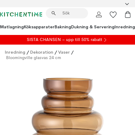
Matlagning
Köksapparater
Bakning
Dukning & Servering
Inredning
SISTA CHANSEN – upp till 50% rabatt
Inredning
/
Dekoration
/
Vaser
/
Bloomingville glasvas 24 cm