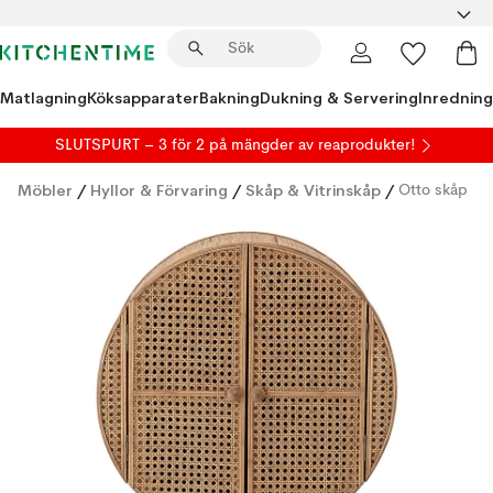
Matlagning
Köksapparater
Bakning
Dukning & Servering
Inredning
SLUTSPURT – 3 för 2 på mängder av reaprodukter!
Möbler
/
Hyllor & Förvaring
/
Skåp & Vitrinskåp
/
Otto skåp