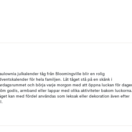
aulownia julkalender tåg från Bloomingville blir en rolig
dventskalender för hela familjen. Låt tåget stå på en skänk i
ardagsrummet och börja varje morgon med att öppna luckan för dage
öm godis, armband eller lappar med olika aktiviteter bakom luckorna
åget kan med fördel användas som leksak eller dekoration även efter
l.