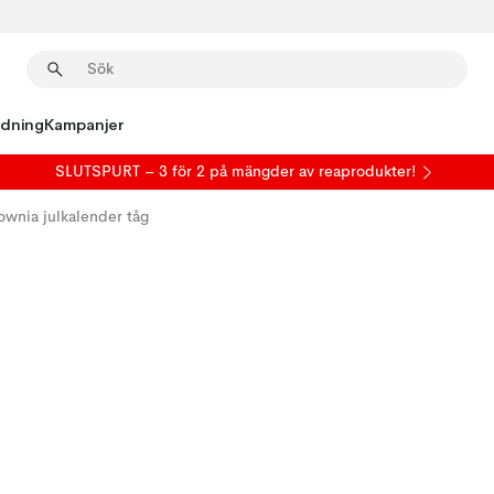
edning
Kampanjer
SLUTSPURT – 3 för 2 på mängder av reaprodukter!
ownia julkalender tåg