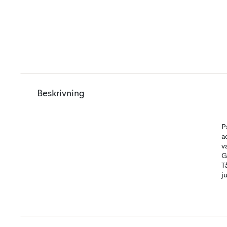
Beskrivning
P
a
v
G
T
ju