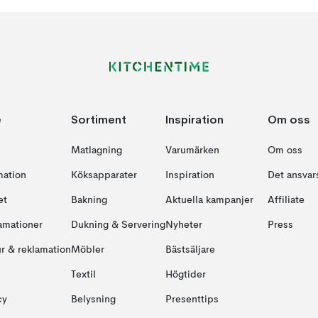
e
Sortiment
Inspiration
Om oss
Matlagning
Varumärken
Om oss
mation
Köksapparater
Inspiration
Det ansvars
et
Bakning
Aktuella kampanjer
Affiliate
amationer
Dukning & Servering
Nyheter
Press
ur & reklamation
Möbler
Bästsäljare
Textil
Högtider
cy
Belysning
Presenttips