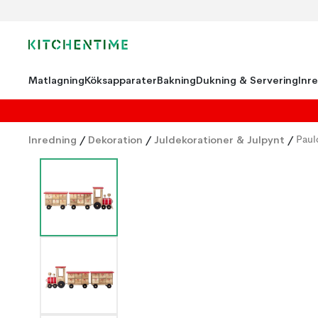
Matlagning
Köksapparater
Bakning
Dukning & Servering
Inr
Inredning
/
Dekoration
/
Juldekorationer & Julpynt
/
Paul