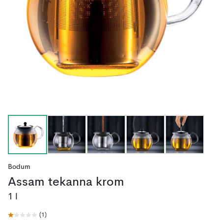
Bodum
Assam tekanna krom
1 l
(
1
)