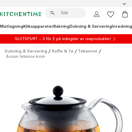
Matlagning
Köksapparater
Bakning
Dukning & Servering
Inredning
SLUTSPURT – 3 för 2 på mängder av reaprodukter!
Dukning & Servering
/
Kaffe & Te
/
Tekannor
/
Assam tekanna krom