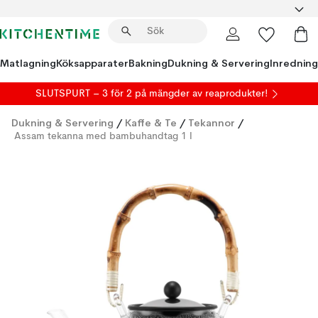
Matlagning
Köksapparater
Bakning
Dukning & Servering
Inredning
SLUTSPURT – 3 för 2 på mängder av reaprodukter!
Dukning & Servering
/
Kaffe & Te
/
Tekannor
/
Assam tekanna med bambuhandtag 1 l