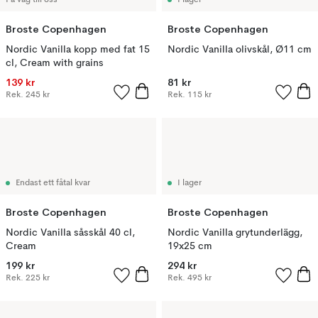
På väg till oss
I lager
Broste Copenhagen
Broste Copenhagen
Nordic Vanilla kopp med fat 15
Nordic Vanilla olivskål, Ø11 cm
cl, Cream with grains
139 kr
81 kr
Rek.
245 kr
Rek.
115 kr
Endast ett fåtal kvar
I lager
Broste Copenhagen
Broste Copenhagen
Nordic Vanilla såsskål 40 cl,
Nordic Vanilla grytunderlägg,
Cream
19x25 cm
199 kr
294 kr
Rek.
225 kr
Rek.
495 kr