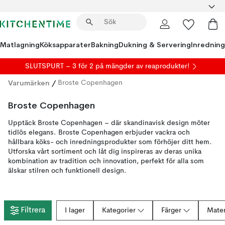
Matlagning
Köksapparater
Bakning
Dukning & Servering
Inredning
SLUTSPURT – 3 för 2 på mängder av reaprodukter!
Varumärken
/
Broste Copenhagen
Broste Copenhagen
Upptäck Broste Copenhagen – där skandinavisk design möter
tidlös elegans. Broste Copenhagen erbjuder vackra och
hållbara köks- och inredningsprodukter som förhöjer ditt hem.
Utforska vårt sortiment och låt dig inspireras av deras unika
kombination av tradition och innovation, perfekt för alla som
älskar stilren och funktionell design.
Filtrera
I lager
Kategorier
Färger
Mater