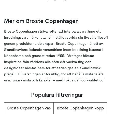
Mer om Broste Copenhagen
Broste Copenhagen strävar efter att inte bara vara ännu ett
inredningsvarumärke, utan vill istället sprida sin livsstilsfilosofi
genom produkterna de skapar. Broste Copenhagen är ett av
Skandinaviens ledande varumärken inom inredning baserat i
Köpenhamn och grundat redan 1955. Företaget hämtar
inspiration från världens alla hörn där vackra ting och
designidéer hämtas hem för att sedan ges en skandinavisk
prägel. Tillverkningen är försiktig, för att behålla materialets
ursprungskänsla och karaktär – med fokus på hög kvalitet och
den välkända Nordiska finishen på produkterna. Broste
Copenhagen skapar årligen två kollektioner innehållandes allt
Populära filtreringar
från ljus och ljushållare till serveringsartiklar, textilier och
dekorationer. Designteamet jobbar ständigt för att hitta
Broste Copenhagen vas
Broste Copenhagen kopp
balansen mellan det klassiskt nordiska och moderna trender,