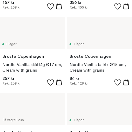
157 kr
356 kr
Rek.
259 kr
Rek.
455 kr
I lager
I lager
Broste Copenhagen
Broste Copenhagen
Nordic Vanilla skål låg Ø17 cm,
Nordic Vanilla tallrik Ø15 cm,
Cream with grains
Cream with grains
257 kr
84 kr
Rek.
269 kr
Rek.
129 kr
På väg till oss
I lager