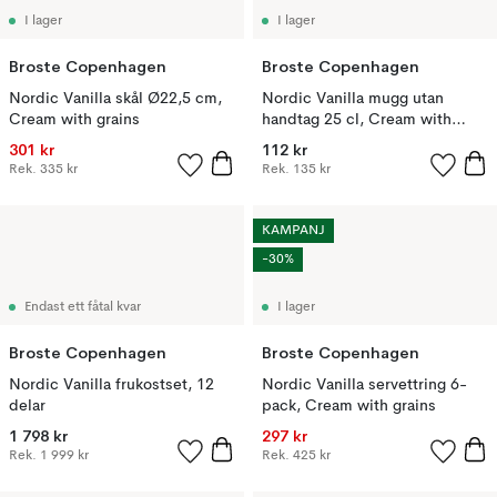
I lager
I lager
Broste Copenhagen
Broste Copenhagen
Nordic Vanilla skål Ø22,5 cm,
Nordic Vanilla mugg utan
Cream with grains
handtag 25 cl, Cream with
grains
301 kr
112 kr
Rek.
335 kr
Rek.
135 kr
KAMPANJ
-30%
Endast ett fåtal kvar
I lager
Broste Copenhagen
Broste Copenhagen
Nordic Vanilla frukostset, 12
Nordic Vanilla servettring 6-
delar
pack, Cream with grains
1 798 kr
297 kr
Rek.
1 999 kr
Rek.
425 kr