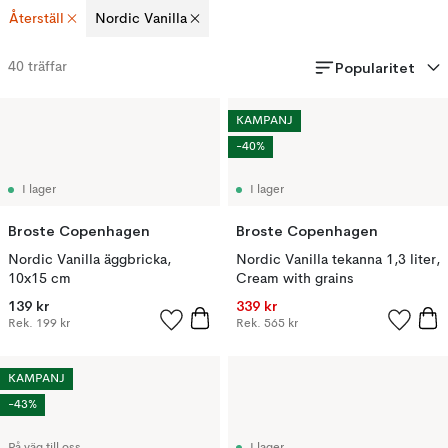
Återställ
Nordic Vanilla
Popularitet
40
träffar
KAMPANJ
-40%
I lager
I lager
Broste Copenhagen
Broste Copenhagen
Nordic Vanilla äggbricka,
Nordic Vanilla tekanna 1,3 liter,
10x15 cm
Cream with grains
139 kr
339 kr
Rek.
199 kr
Rek.
565 kr
KAMPANJ
-43%