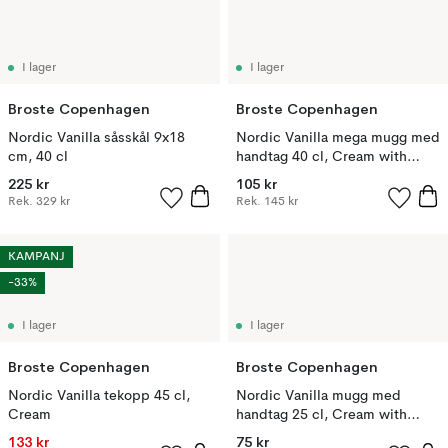
I lager
I lager
Broste Copenhagen
Broste Copenhagen
Nordic Vanilla såsskål 9x18
Nordic Vanilla mega mugg med
cm, 40 cl
handtag 40 cl, Cream with
grains
225 kr
105 kr
Rek.
329 kr
Rek.
145 kr
KAMPANJ
-33%
I lager
I lager
Broste Copenhagen
Broste Copenhagen
Nordic Vanilla tekopp 45 cl,
Nordic Vanilla mugg med
Cream
handtag 25 cl, Cream with
grains
133 kr
75 kr