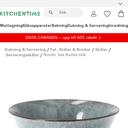
Matlagning
Köksapparater
Bakning
Dukning & Servering
Inredning
SISTA CHANSEN – upp till 50% rabatt
Dukning & Servering
/
Fat, Skålar & Brickor
/
Skålar
/
Serveringsskålar
/
Nordic Sea Budda skål