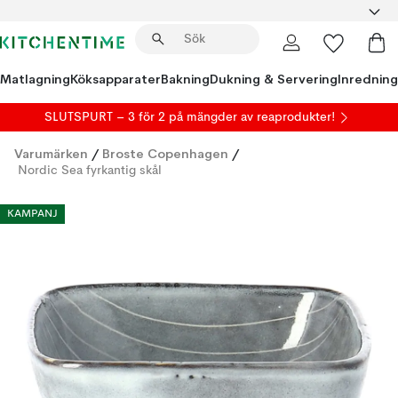
Matlagning
Köksapparater
Bakning
Dukning & Servering
Inredning
SLUTSPURT – 3 för 2 på mängder av reaprodukter!
Varumärken
/
Broste Copenhagen
/
Nordic Sea fyrkantig skål
KAMPANJ