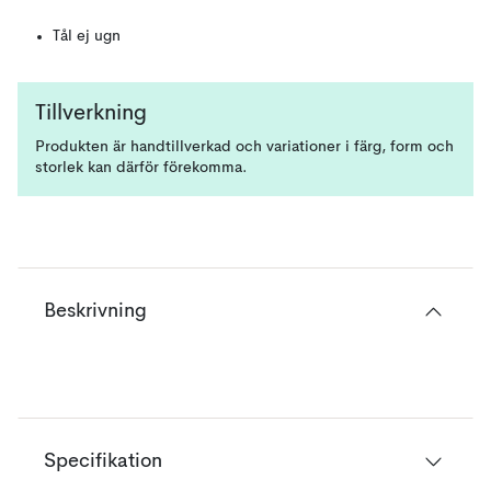
Tål ej ugn
Tillverkning
Produkten är handtillverkad och variationer i färg, form och
storlek kan därför förekomma.
Beskrivning
Specifikation