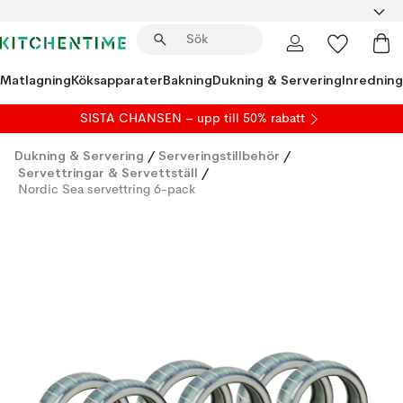
Matlagning
Köksapparater
Bakning
Dukning & Servering
Inredning
SISTA CHANSEN – upp till 50% rabatt
Dukning & Servering
/
Serveringstillbehör
/
Servettringar & Servettställ
/
Nordic Sea servettring 6-pack