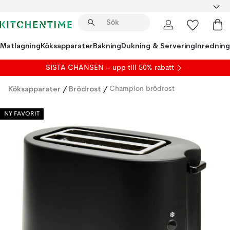
Matlagning
Köksapparater
Bakning
Dukning & Servering
Inredning
SISTA CHANSEN – upp till 50% rabatt
Köksapparater
/
Brödrost
/
Champion brödrost
NY FAVORIT