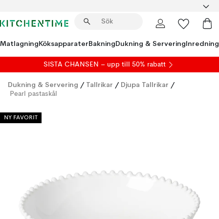
Matlagning
Köksapparater
Bakning
Dukning & Servering
Inredning
SISTA CHANSEN – upp till 50% rabatt
Dukning & Servering
/
Tallrikar
/
Djupa Tallrikar
/
Pearl pastaskål
NY FAVORIT