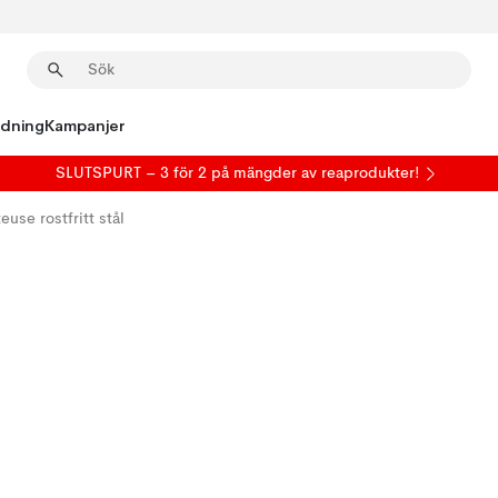
edning
Kampanjer
SLUTSPURT – 3 för 2 på mängder av reaprodukter!
use rostfritt stål