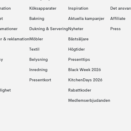
mation
Köksapparater
Inspiration
Det ansvars
et
Bakning
Aktuella kampanjer
Affiliate
amationer
Dukning & Servering
Nyheter
Press
ur & reklamation
Möbler
Bästsäljare
Textil
Högtider
cy
Belysning
Presenttips
Inredning
Black Week 2026
Presentkort
KitchenDays 2026
glighet
Rabattkoder
Medlemserbjudanden