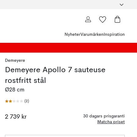
Nyheter
Varumärken
Inspiration
Demeyere
Demeyere Apollo 7 sauteuse
rostfritt stål
Ø28 cm
(
2
)
2 739 kr
30 dagars prisgaranti
Matcha priset