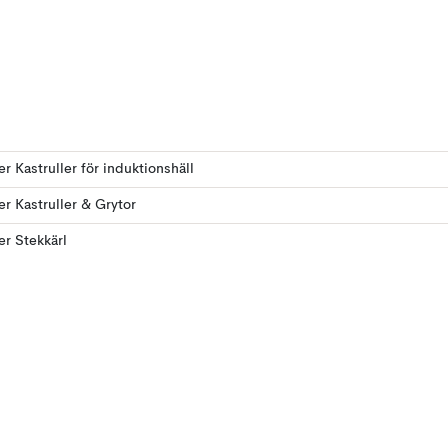
ler Kastruller för induktionshäll
ler Kastruller & Grytor
ler Stekkärl