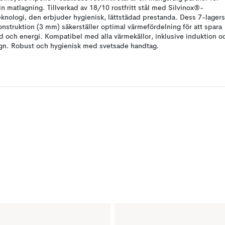
in matlagning. Tillverkad av 18/10 rostfritt stål med Silvinox®-
eknologi, den erbjuder hygienisk, lättstädad prestanda. Dess 7-lagers
onstruktion (3 mm) säkerställer optimal värmefördelning för att spara
id och energi. Kompatibel med alla värmekällor, inklusive induktion o
gn. Robust och hygienisk med svetsade handtag.