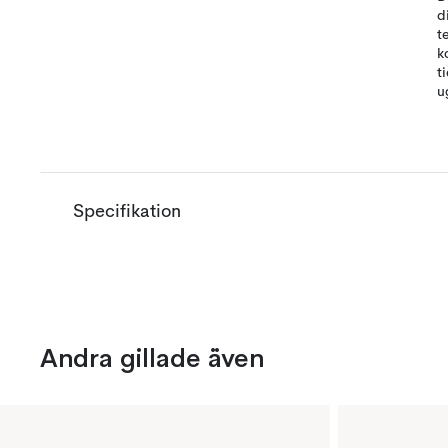
d
t
k
t
u
Specifikation
Andra gillade även