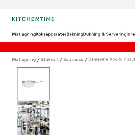
Matlagning
Köksapparater
Bakning
Dukning & Servering
Inr
Matlagning
/
Stekkärl
/
Sauteuse
/
Demeyere Apollo 7 saute