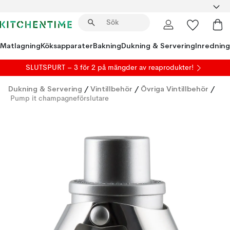
Matlagning
Köksapparater
Bakning
Dukning & Servering
Inredning
SLUTSPURT – 3 för 2 på mängder av reaprodukter!
Dukning & Servering
/
Vintillbehör
/
Övriga Vintillbehör
/
Pump it champagneförslutare