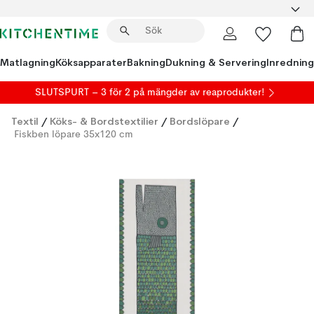
Matlagning
Köksapparater
Bakning
Dukning & Servering
Inredning
SLUTSPURT – 3 för 2 på mängder av reaprodukter!
Textil
/
Köks- & Bordstextilier
/
Bordslöpare
/
Fiskben löpare 35x120 cm