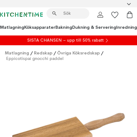
Matlagning
Köksapparater
Bakning
Dukning & Servering
Inredning
SISTA CHANSEN – upp till 50% rabatt
Matlagning
/
Redskap
/
Övriga Köksredskap
/
Eppicotispai gnocchi paddel