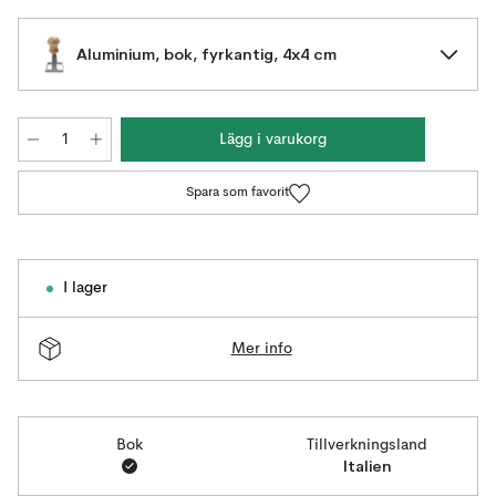
Aluminium, bok, fyrkantig, 4x4 cm
Lägg i varukorg
Spara som favorit
I lager
Mer info
Bok
Tillverkningsland
Italien