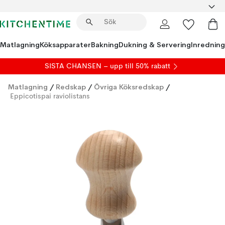
Matlagning
Köksapparater
Bakning
Dukning & Servering
Inredning
SISTA CHANSEN – upp till 50% rabatt
Matlagning
/
Redskap
/
Övriga Köksredskap
/
Eppicotispai raviolistans