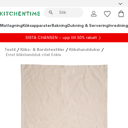
Matlagning
Köksapparater
Bakning
Dukning & Servering
Inredning
SISTA CHANSEN – upp till 50% rabatt
Textil
/
Köks- & Bordstextilier
/
Kökshanddukar
/
Ernst kökshandduk citat Enkla