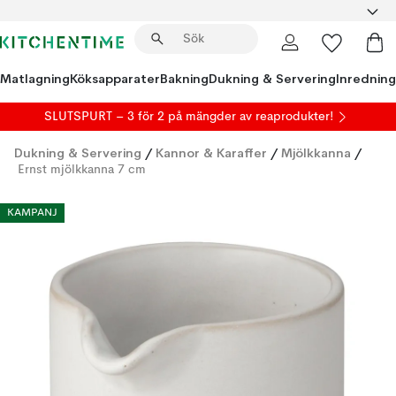
Matlagning
Köksapparater
Bakning
Dukning & Servering
Inredning
SLUTSPURT – 3 för 2 på mängder av reaprodukter!
Dukning & Servering
/
Kannor & Karaffer
/
Mjölkkanna
/
Ernst mjölkkanna 7 cm
KAMPANJ