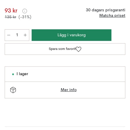
93 kr
30 dagars prisgaranti
Matcha priset
135 kr
(-31%)
Lägg i varukorg
Spara som favorit
I lager
Mer info