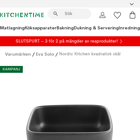
Matlagning
Köksapparater
Bakning
Dukning & Servering
Inredning
SLUTSPURT – 3 för 2 på mängder av reaprodukter!
Varumärken
/
Eva Solo
/
Nordic Kitchen kvadratisk skål
KAMPANJ