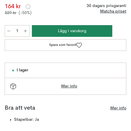
164 kr
30 dagars prisgaranti
Matcha priset
329 kr
(-50%)
Lägg i varukorg
Spara som favorit
I lager
Mer info
Bra att veta
Mer info
Stapelbar: Ja