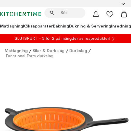
Matlagning
Köksapparater
Bakning
Dukning & Servering
Inredning
SLUTSPURT – 3 för 2 på mängder av reaprodukter!
Matlagning
/
Silar & Durkslag
/
Durkslag
/
Functional Form durkslag