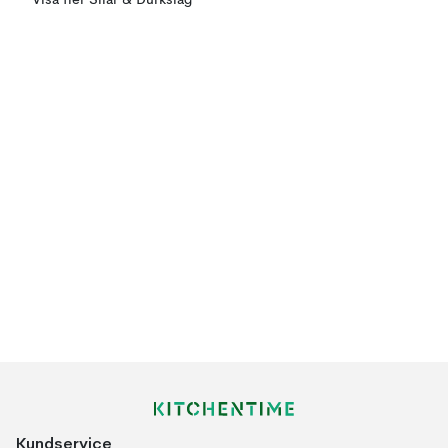
Visa fler Silar & Durkslag
Kundservice