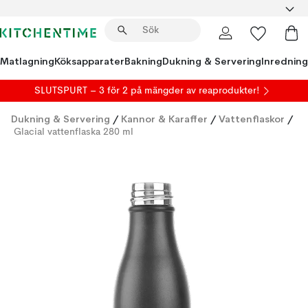
Matlagning
Köksapparater
Bakning
Dukning & Servering
Inredning
SLUTSPURT – 3 för 2 på mängder av reaprodukter!
Dukning & Servering
/
Kannor & Karaffer
/
Vattenflaskor
/
Glacial vattenflaska 280 ml