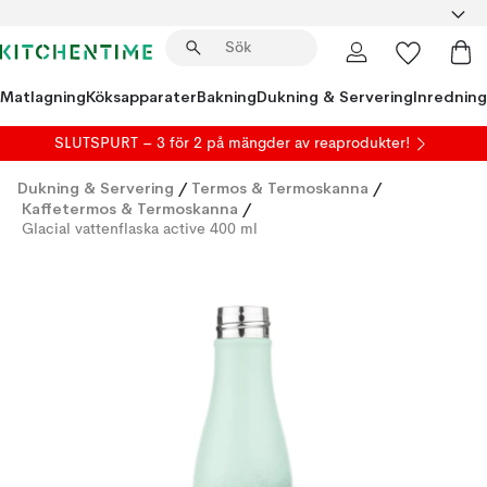
Matlagning
Köksapparater
Bakning
Dukning & Servering
Inredning
SLUTSPURT – 3 för 2 på mängder av reaprodukter!
Dukning & Servering
/
Termos & Termoskanna
/
Kaffetermos & Termoskanna
/
Glacial vattenflaska active 400 ml