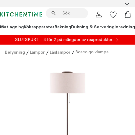
Matlagning
Köksapparater
Bakning
Dukning & Servering
Inredning
SLUTSPURT – 3 för 2 på mängder av reaprodukter!
Belysning
/
Lampor
/
Läslampor
/
Bosco golvlampa