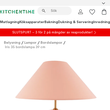
Matlagning
Köksapparater
Bakning
Dukning & Servering
Inredning
SLUTSPURT – 3 för 2 på mängder av reaprodukter!
Belysning
/
Lampor
/
Bordslampor
/
Iris 35 bordslampa 39 cm