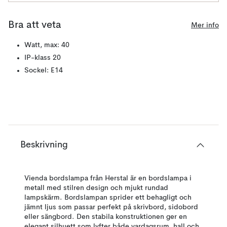
Bra att veta
Mer info
Watt, max: 40
IP-klass 20
Sockel: E14
Beskrivning
Vienda bordslampa från Herstal är en bordslampa i
metall med stilren design och mjukt rundad
lampskärm. Bordslampan sprider ett behagligt och
jämnt ljus som passar perfekt på skrivbord, sidobord
eller sängbord. Den stabila konstruktionen ger en
elegant silhuett som lyfter både vardagsrum, hall och