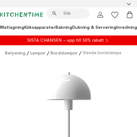
Matlagning
Köksapparater
Bakning
Dukning & Servering
Inredning
SISTA CHANSEN – upp till 50% rabatt
Belysning
/
Lampor
/
Bordslampor
/
Vienda bordslampa