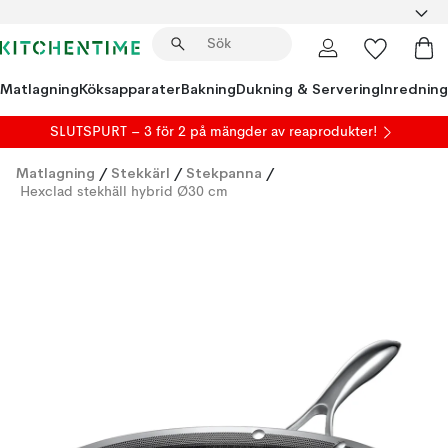
Matlagning
Köksapparater
Bakning
Dukning & Servering
Inredning
SLUTSPURT – 3 för 2 på mängder av reaprodukter!
Matlagning
/
Stekkärl
/
Stekpanna
/
Hexclad stekhäll hybrid Ø30 cm