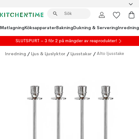
Matlagning
Köksapparater
Bakning
Dukning & Servering
Inredning
SLUTSPURT – 3 för 2 på mängder av reaprodukter!
Inredning
/
Ljus & Ljuslyktor
/
Ljusstakar
/
Alto ljusstake