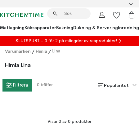
Matlagning
Köksapparater
Bakning
Dukning & Servering
Inredning
SLUTSPURT – 3 för 2 på mängder av reaprodukter!
Varumärken
/
Himla
/
Lina
Himla Lina
Popularitet
Filtrera
0
träffar
Visar 0 av 0 produkter