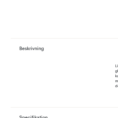
Beskrivning
L
g
k
m
d
Specifikation