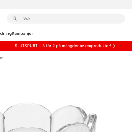
edning
Kampanjer
SLUTSPURT – 3 för 2 på mängder av reaprodukter!
cm