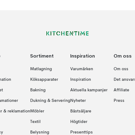
e
Sortiment
Inspiration
Om oss
Matlagning
Varumärken
Om oss
mation
Köksapparater
Inspiration
Det ansvars
et
Bakning
Aktuella kampanjer
Affiliate
amationer
Dukning & Servering
Nyheter
Press
ur & reklamation
Möbler
Bästsäljare
Textil
Högtider
cy
Belysning
Presenttips