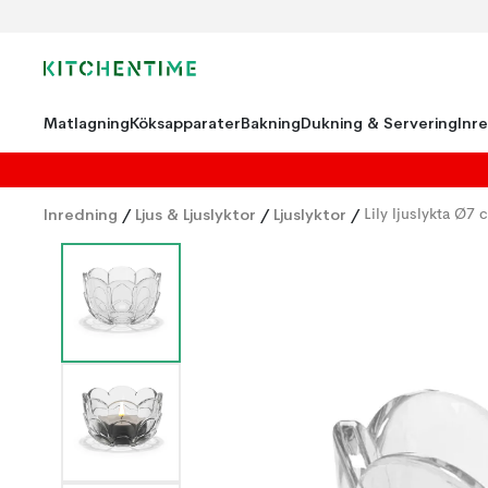
Matlagning
Köksapparater
Bakning
Dukning & Servering
Inr
Inredning
/
Ljus & Ljuslyktor
/
Ljuslyktor
/
Lily ljuslykta Ø7 