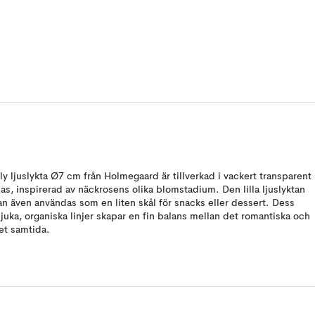
ily ljuslykta Ø7 cm från Holmegaard är tillverkad i vackert transparent
las, inspirerad av näckrosens olika blomstadium. Den lilla ljuslyktan
an även användas som en liten skål för snacks eller dessert. Dess
juka, organiska linjer skapar en fin balans mellan det romantiska och
et samtida.