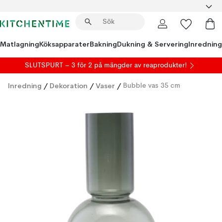
Matlagning
Köksapparater
Bakning
Dukning & Servering
Inredning
SLUTSPURT – 3 för 2 på mängder av reaprodukter!
Inredning
/
Dekoration
/
Vaser
/
Bubble vas 35 cm