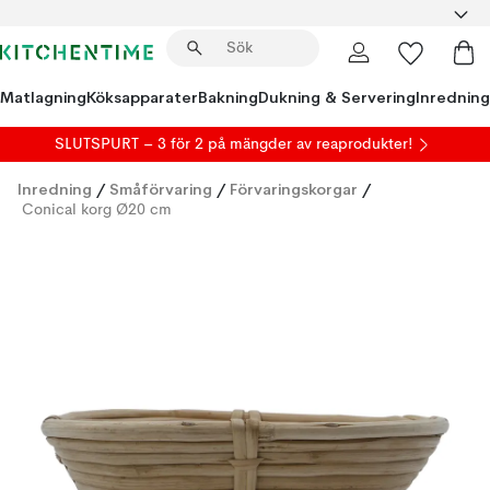
Matlagning
Köksapparater
Bakning
Dukning & Servering
Inredning
SLUTSPURT – 3 för 2 på mängder av reaprodukter!
Inredning
/
Småförvaring
/
Förvaringskorgar
/
Conical korg Ø20 cm