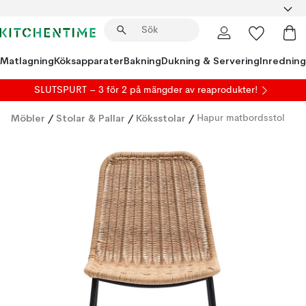
Matlagning
Köksapparater
Bakning
Dukning & Servering
Inredning
SLUTSPURT – 3 för 2 på mängder av reaprodukter!
Möbler
/
Stolar & Pallar
/
Köksstolar
/
Hapur matbordsstol