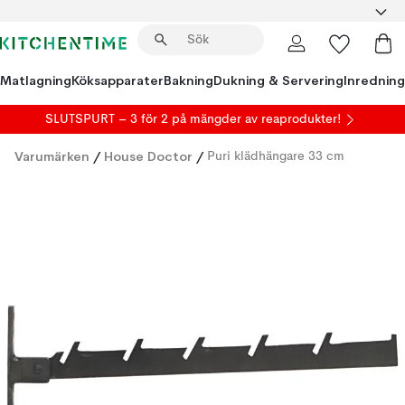
Matlagning
Köksapparater
Bakning
Dukning & Servering
Inredning
SLUTSPURT – 3 för 2 på mängder av reaprodukter!
Varumärken
/
House Doctor
/
Puri klädhängare 33 cm