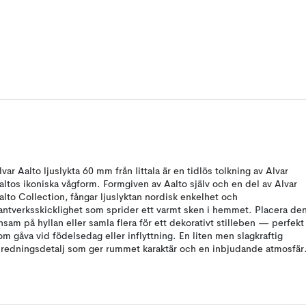
lvar Aalto ljuslykta 60 mm från Iittala är en tidlös tolkning av Alvar
altos ikoniska vågform. Formgiven av Aalto själv och en del av Alvar
alto Collection, fångar ljuslyktan nordisk enkelhet och
antverksskicklighet som sprider ett varmt sken i hemmet. Placera de
nsam på hyllan eller samla flera för ett dekorativt stilleben — perfekt
om gåva vid födelsedag eller inflyttning. En liten men slagkraftig
nredningsdetalj som ger rummet karaktär och en inbjudande atmosfär