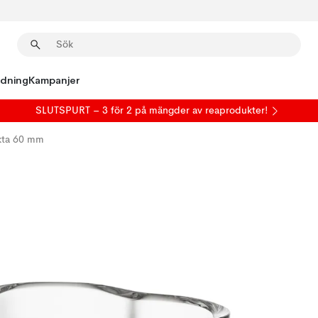
edning
Kampanjer
SLUTSPURT – 3 för 2 på mängder av reaprodukter!
ykta 60 mm