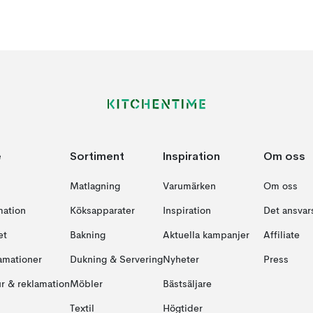
e
Sortiment
Inspiration
Om oss
Matlagning
Varumärken
Om oss
mation
Köksapparater
Inspiration
Det ansvars
et
Bakning
Aktuella kampanjer
Affiliate
amationer
Dukning & Servering
Nyheter
Press
ur & reklamation
Möbler
Bästsäljare
Textil
Högtider