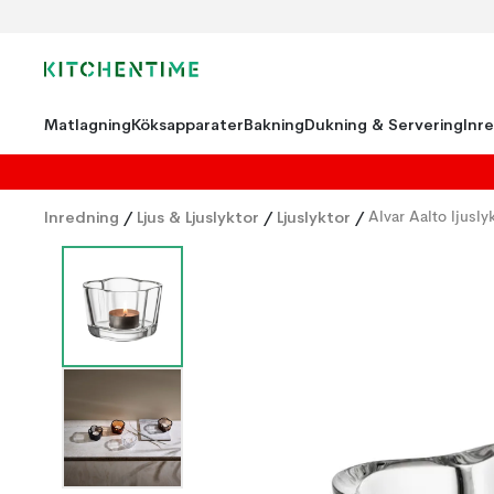
Matlagning
Köksapparater
Bakning
Dukning & Servering
Inr
Inredning
/
Ljus & Ljuslyktor
/
Ljuslyktor
/
Alvar Aalto ljusl