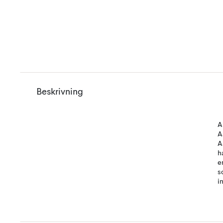
Beskrivning
A
A
A
h
e
s
i