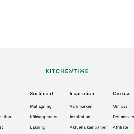
e
Sortiment
Inspiration
Om oss
Matlagning
Varumärken
Om oss
mation
Köksapparater
Inspiration
Det ansvars
et
Bakning
Aktuella kampanjer
Affiliate