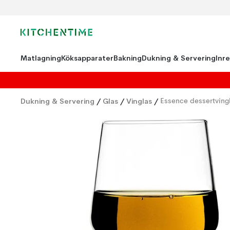
Matlagning
Köksapparater
Bakning
Dukning & Servering
Inr
Dukning & Servering
/
Glas
/
Vinglas
/
Essence dessertving