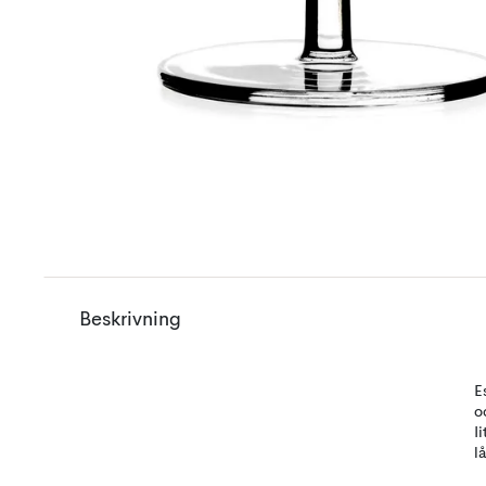
Beskrivning
E
o
I
l