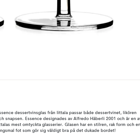
ssence dessertvinsglas från Iittala passar både dessertvinet, likören
ch snapsen. Essence designades av Alfredo Häberli 2001 och är en a
ittalas mest omtyckta glasserier. Glasen har en stilren, rak form och e
ångsmal fot som gör sig väldigt bra på det dukade bordet!