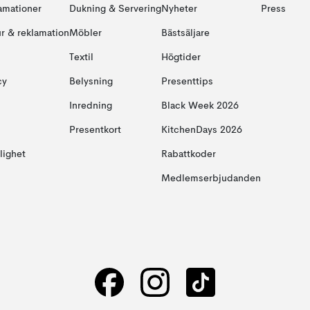
amationer
Dukning & Servering
Nyheter
Press
ur & reklamation
Möbler
Bästsäljare
Textil
Högtider
cy
Belysning
Presenttips
Inredning
Black Week 2026
Presentkort
KitchenDays 2026
glighet
Rabattkoder
Medlemserbjudanden