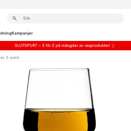
edning
Kampanjer
SLUTSPURT – 3 för 2 på mängder av reaprodukter!
las 2-pack