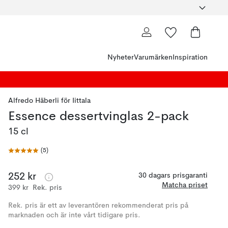
Nyheter
Varumärken
Inspiration
Alfredo Häberli
för
Iittala
Essence dessertvinglas 2-pack
15 cl
(
5
)
252 kr
30 dagars prisgaranti
Matcha priset
399 kr
Rek. pris
Rek. pris är ett av leverantören rekommenderat pris på
marknaden och är inte vårt tidigare pris.