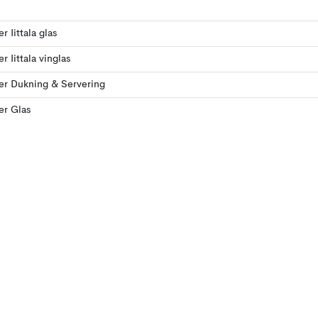
er Iittala glas
er Iittala vinglas
ler Dukning & Servering
ler Glas