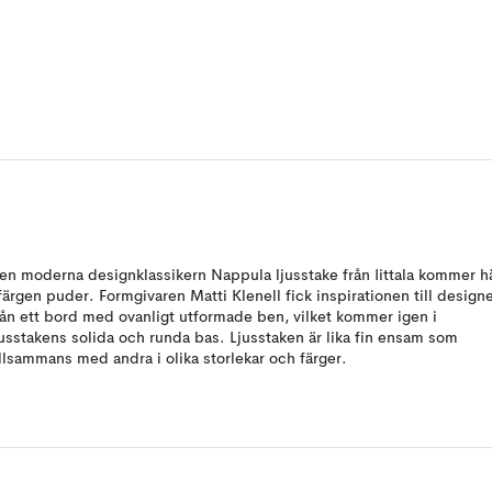
en moderna designklassikern Nappula ljusstake från Iittala kommer h
 färgen puder. Formgivaren Matti Klenell fick inspirationen till design
rån ett bord med ovanligt utformade ben, vilket kommer igen i
jusstakens solida och runda bas. Ljusstaken är lika fin ensam som
illsammans med andra i olika storlekar och färger.