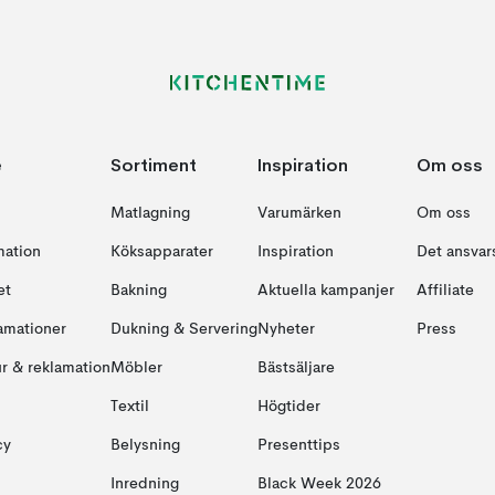
e
Sortiment
Inspiration
Om oss
Matlagning
Varumärken
Om oss
mation
Köksapparater
Inspiration
Det ansvars
et
Bakning
Aktuella kampanjer
Affiliate
amationer
Dukning & Servering
Nyheter
Press
ur & reklamation
Möbler
Bästsäljare
Textil
Högtider
cy
Belysning
Presenttips
Inredning
Black Week 2026