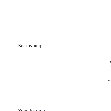
Beskrivning
D
i
f
l
t
Specifikation