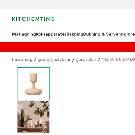
Matlagning
Köksapparater
Bakning
Dukning & Servering
Inr
Inredning
/
Ljus & Ljuslyktor
/
Ljusstakar
/
Nappula ljusstak