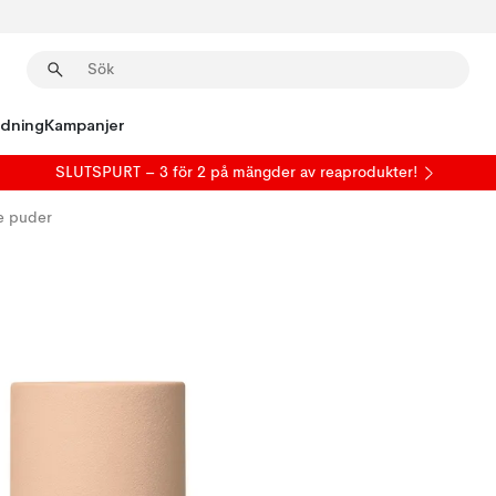
edning
Kampanjer
SLUTSPURT – 3 för 2 på mängder av reaprodukter!
e puder