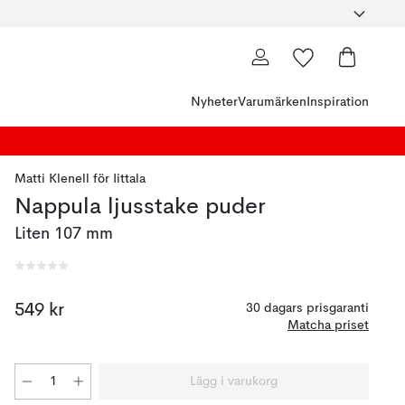
Nyheter
Varumärken
Inspiration
Matti Klenell
för
Iittala
Nappula ljusstake puder
Liten 107 mm
549 kr
30 dagars prisgaranti
Matcha priset
Lägg i varukorg