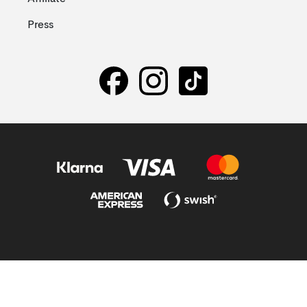
Press