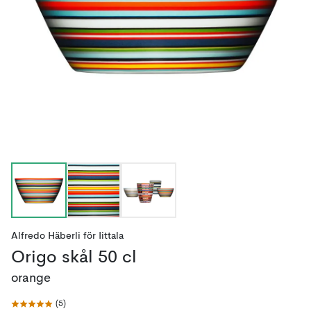
Alfredo Häberli
för
Iittala
Origo skål 50 cl
orange
(
5
)