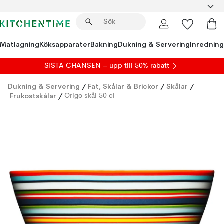
Matlagning
Köksapparater
Bakning
Dukning & Servering
Inredning
SISTA CHANSEN – upp till 50% rabatt
Dukning & Servering
/
Fat, Skålar & Brickor
/
Skålar
/
Frukostskålar
/
Origo skål 50 cl