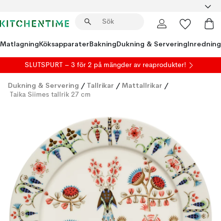
Matlagning
Köksapparater
Bakning
Dukning & Servering
Inredning
SLUTSPURT – 3 för 2 på mängder av reaprodukter!
Dukning & Servering
/
Tallrikar
/
Mattallrikar
/
Taika Siimes tallrik 27 cm