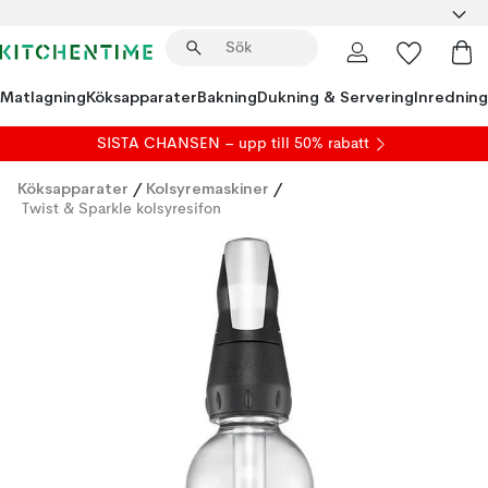
Matlagning
Köksapparater
Bakning
Dukning & Servering
Inredning
SISTA CHANSEN – upp till 50% rabatt
Köksapparater
/
Kolsyremaskiner
/
Twist & Sparkle kolsyresifon