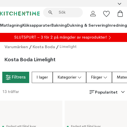
Matlagning
Köksapparater
Bakning
Dukning & Servering
Inredning
SLUTSPURT – 3 för 2 på mängder av reaprodukter!
Varumärken
/
Kosta Boda
/
Limelight
Kosta Boda Limelight
Filtrera
I lager
Kategorier
Färger
Mater
Popularitet
13
träffar
Endast ett fåtal kvar
Endast ett fåtal kvar