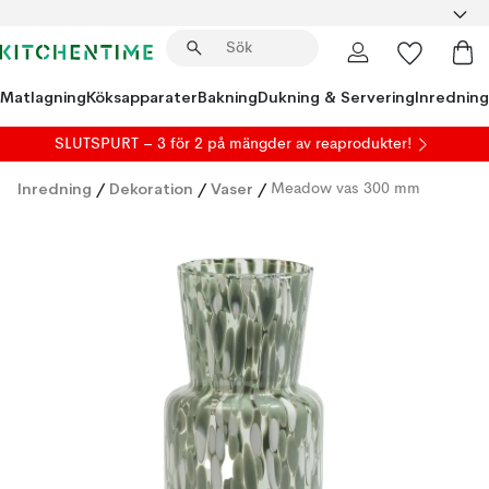
Matlagning
Köksapparater
Bakning
Dukning & Servering
Inredning
SLUTSPURT – 3 för 2 på mängder av reaprodukter!
Inredning
/
Dekoration
/
Vaser
/
Meadow vas 300 mm