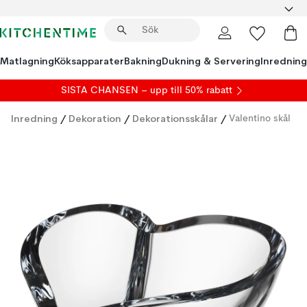
Matlagning
Köksapparater
Bakning
Dukning & Servering
Inredning
SISTA CHANSEN – upp till 50% rabatt
Inredning
/
Dekoration
/
Dekorationsskålar
/
Valentino skål