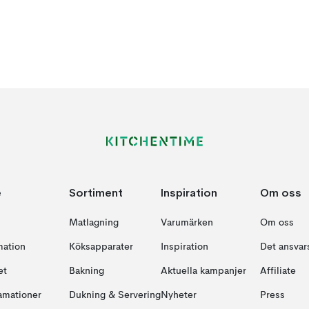
e
Sortiment
Inspiration
Om oss
Matlagning
Varumärken
Om oss
mation
Köksapparater
Inspiration
Det ansvars
et
Bakning
Aktuella kampanjer
Affiliate
amationer
Dukning & Servering
Nyheter
Press