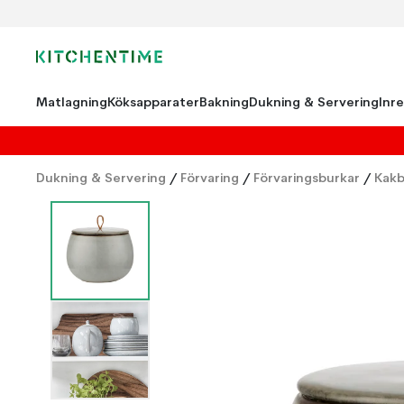
Matlagning
Köksapparater
Bakning
Dukning & Servering
Inr
Dukning & Servering
/
Förvaring
/
Förvaringsburkar
/
Kakb