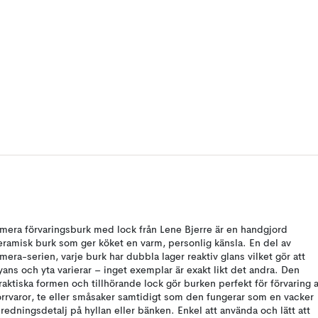
mera förvaringsburk med lock från Lene Bjerre är en handgjord
eramisk burk som ger köket en varm, personlig känsla. En del av
mera-serien, varje burk har dubbla lager reaktiv glans vilket gör att
yans och yta varierar – inget exemplar är exakt likt det andra. Den
raktiska formen och tillhörande lock gör burken perfekt för förvaring 
orrvaror, te eller småsaker samtidigt som den fungerar som en vacker
nredningsdetalj på hyllan eller bänken. Enkel att använda och lätt att