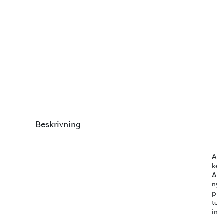
Beskrivning
A
k
A
n
p
t
i