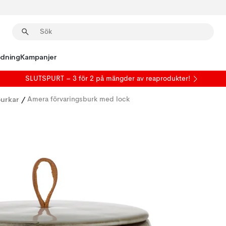
edning
Kampanjer
SLUTSPURT – 3 för 2 på mängder av reaprodukter!
urkar
/
Amera förvaringsburk med lock