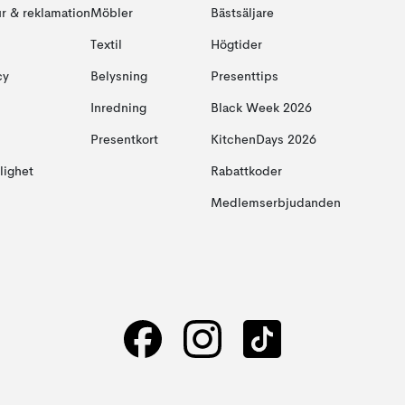
ur & reklamation
Möbler
Bästsäljare
Textil
Högtider
cy
Belysning
Presenttips
Inredning
Black Week 2026
Presentkort
KitchenDays 2026
glighet
Rabattkoder
Medlemserbjudanden