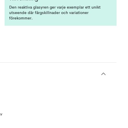
Den reaktiva glasyren ger varje exemplar ett unikt
utseende där färgskillnader och variationer
förekommer.
av