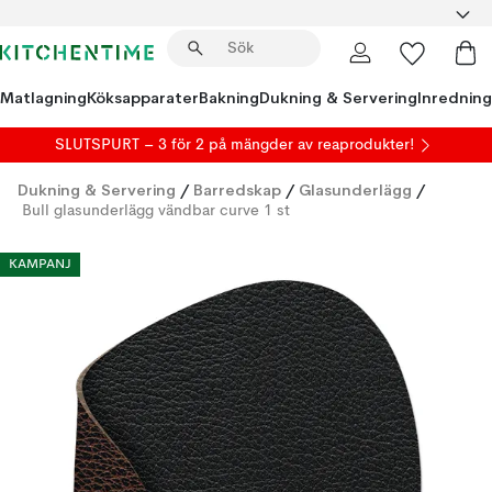
Matlagning
Köksapparater
Bakning
Dukning & Servering
Inredning
SLUTSPURT – 3 för 2 på mängder av reaprodukter!
Dukning & Servering
/
Barredskap
/
Glasunderlägg
/
Bull glasunderlägg vändbar curve 1 st
KAMPANJ