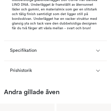
dubbelsidiga glasunderlägget Bull Curve från danska
LIND DNA. Underlägget är framställt av återvunnet
läder och gummi, en materialmix som ger en slitstark
och tålig finish samtidigt som det ligger still på
bordsskivan. Underlägget har en vacker struktur med
glansig yta och tack vare den dubbelsidiga designen
får du två färger att växla mellan - svart och brun!
Specifikation
Prishistorik
Andra gillade även