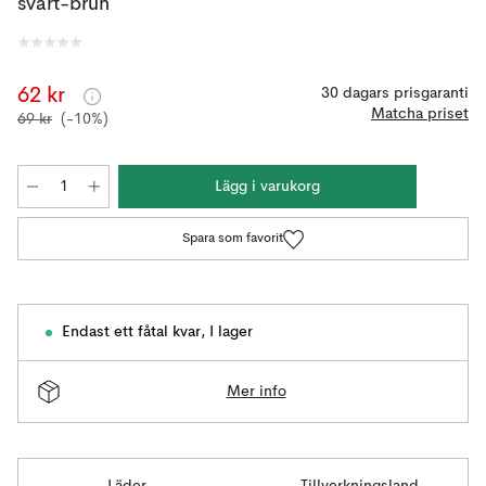
svart-brun
62 kr
30 dagars prisgaranti
Matcha priset
69 kr
(-10%)
Lägg i varukorg
Spara som favorit
Endast ett fåtal kvar
,
I lager
Mer info