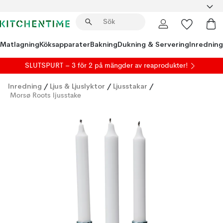
Matlagning
Köksapparater
Bakning
Dukning & Servering
Inredning
SLUTSPURT – 3 för 2 på mängder av reaprodukter!
Inredning
/
Ljus & Ljuslyktor
/
Ljusstakar
/
Morsø Roots ljusstake