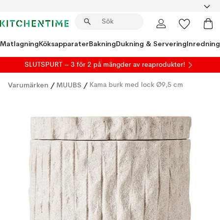
Matlagning
Köksapparater
Bakning
Dukning & Servering
Inredning
SLUTSPURT – 3 för 2 på mängder av reaprodukter!
Varumärken
/
MUUBS
/
Kama burk med lock Ø9,5 cm