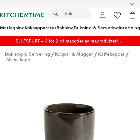
Matlagning
Köksapparater
Bakning
Dukning & Servering
Inredning
SLUTSPURT – 3 för 2 på mängder av reaprodukter!
Dukning & Servering
/
Koppar & Muggar
/
Kaffekoppar
/
Mame kopp