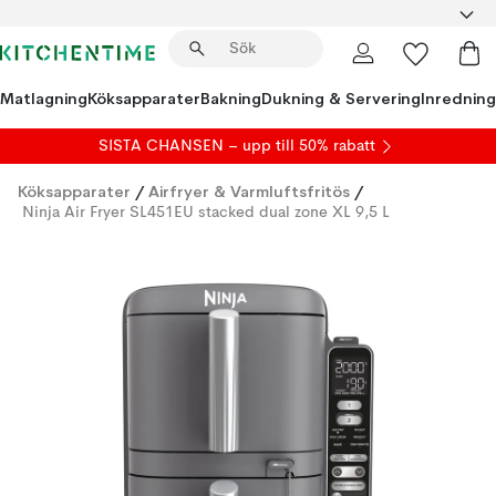
Matlagning
Köksapparater
Bakning
Dukning & Servering
Inredning
SISTA CHANSEN – upp till 50% rabatt
Köksapparater
/
Airfryer & Varmluftsfritös
/
Ninja Air Fryer SL451EU stacked dual zone XL 9,5 L