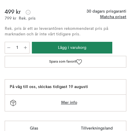
499 kr
30 dagars prisgaranti
Matcha priset
799 kr
Rek. pris
Rek. pris är ett av leverantören rekommenderat pris på
marknaden och är inte vårt tidigare pris.
Lägg i varukorg
Spara som favorit
På väg till oss
,
skickas tidigast 19 augusti
Mer info
Glas
Tillverkningsland