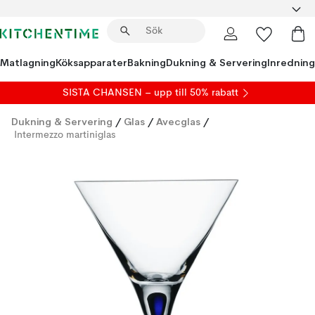
Matlagning
Köksapparater
Bakning
Dukning & Servering
Inredning
SISTA CHANSEN – upp till 50% rabatt
Dukning & Servering
/
Glas
/
Avecglas
/
Intermezzo martiniglas